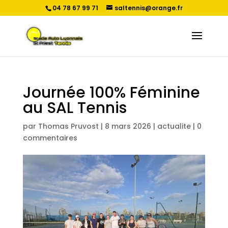
04 78 67 99 71
saltennis@orange.fr
Journée 100% Féminine
au SAL Tennis
par
Thomas Pruvost
|
8 mars 2026
|
actualite
|
0
commentaires